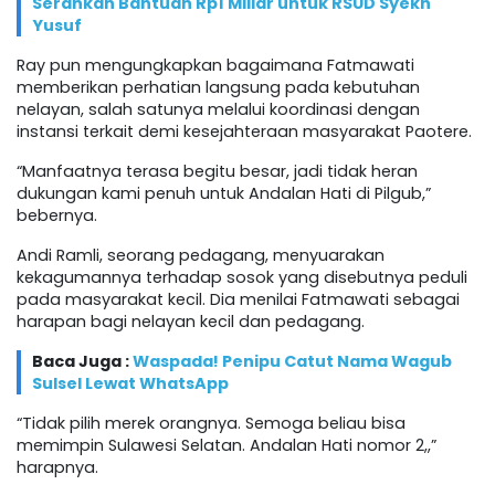
Serahkan Bantuan Rp1 Miliar untuk RSUD Syekh
Yusuf
Ray pun mengungkapkan bagaimana Fatmawati
memberikan perhatian langsung pada kebutuhan
nelayan, salah satunya melalui koordinasi dengan
instansi terkait demi kesejahteraan masyarakat Paotere.
“Manfaatnya terasa begitu besar, jadi tidak heran
dukungan kami penuh untuk Andalan Hati di Pilgub,”
bebernya.
Andi Ramli, seorang pedagang, menyuarakan
kekagumannya terhadap sosok yang disebutnya peduli
pada masyarakat kecil. Dia menilai Fatmawati sebagai
harapan bagi nelayan kecil dan pedagang.
Baca Juga :
Waspada! Penipu Catut Nama Wagub
Sulsel Lewat WhatsApp
“Tidak pilih merek orangnya. Semoga beliau bisa
memimpin Sulawesi Selatan. Andalan Hati nomor 2,,”
harapnya.