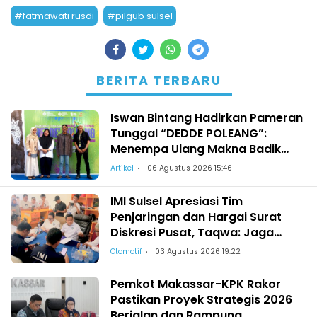
#fatmawati rusdi
#pilgub sulsel
BERITA TERBARU
Iswan Bintang Hadirkan Pameran
Tunggal “DEDDE POLEANG”:
Menempa Ulang Makna Badik
dari Lontara Menuju Warisan
Artikel
06 Agustus 2026 15:46
Dunia
IMI Sulsel Apresiasi Tim
Penjaringan dan Hargai Surat
Diskresi Pusat, Taqwa: Jaga
Kekeluargaan-Kebersamaan
Otomotif
03 Agustus 2026 19:22
Pemkot Makassar-KPK Rakor
Pastikan Proyek Strategis 2026
Berjalan dan Rampung