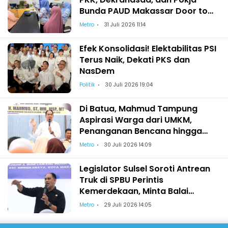
Bunda PAUD Makassar Door to
Door Edukasi Pemilahan Sampah
Metro
31 Juli 2026 11:14
Efek Konsolidasi! Elektabilitas PSI
Terus Naik, Dekati PKS dan
NasDem
Politik
30 Juli 2026 19:04
Di Batua, Mahmud Tampung
Aspirasi Warga dari UMKM,
Penanganan Bencana hingga
Zonasi Sekolah
Metro
30 Juli 2026 14:09
Legislator Sulsel Soroti Antrean
Truk di SPBU Perintis
Kemerdekaan, Minta Balai
Perhubungan Bertindak
Metro
29 Juli 2026 14:05