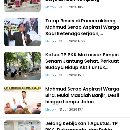
Metro
31 Juli 2026 18:23
Tutup Reses di Paccerakkang,
Mahmud Serap Aspirasi Warga
Soal Ketenagakerjaan,
Pendidikan hingga Akses
Metro
31 Juli 2026 17:22
Kesehatan
Ketua TP PKK Makassar Pimpin
Senam Jantung Sehat, Perkuat
Budaya Hidup Aktif untuk
Wujudkan Keluarga Berdaya
Metro
31 Juli 2026 15:17
Mahmud Serap Aspirasi Warga
Bira, Mulai Masalah Banjir, Desil
hingga Lampu Jalan
Metro
31 Juli 2026 13:11
Jelang Kebijakan 1 Agustus, TP
PKK, Dekranasda, dan Pokja