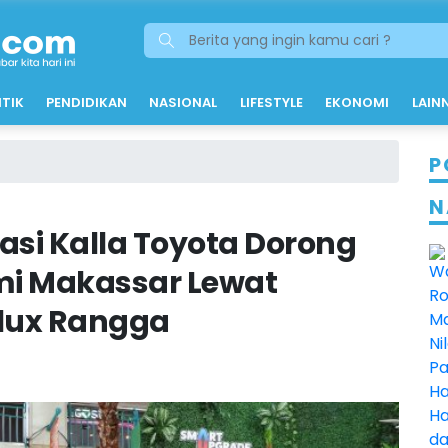
ITIK
PENDIDIKAN
NASIONAL
LIFESTYLE
EKONOMI
LAIN
P
N
asi Kalla Toyota Dorong
i Makassar Lewat
ilux Rangga