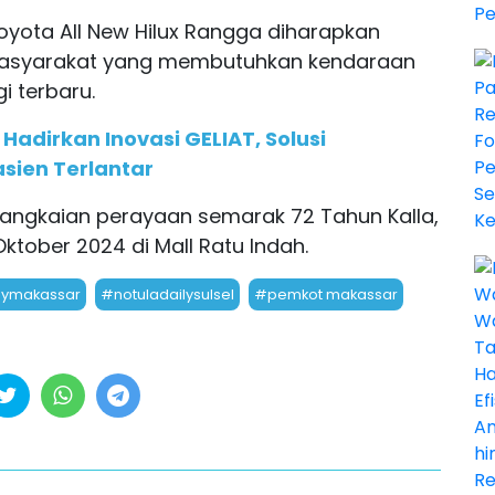
yota All New Hilux Rangga diharapkan
 masyarakat yang membutuhkan kendaraan
i terbaru.
adirkan Inovasi GELIAT, Solusi
ien Terlantar
rangkaian perayaan semarak 72 Tahun Kalla,
ktober 2024 di Mall Ratu Indah.
lymakassar
#notuladailysulsel
#pemkot makassar