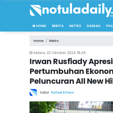
HOME
BERITA
METRO
DAERAH
POL
Home
Metro
Selasa, 22 Oktober 2024 18:46
Irwan Rusfiady Apresi
Pertumbuhan Ekonom
Peluncuran All New H
Editor :
Rafael Elfano