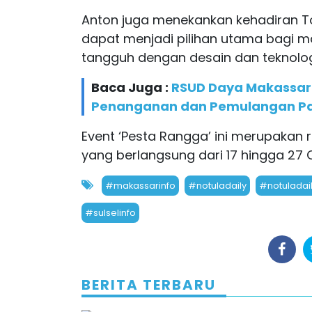
Anton juga menekankan kehadiran To
dapat menjadi pilihan utama bagi
tangguh dengan desain dan teknolog
Baca Juga :
RSUD Daya Makassar H
Penanganan dan Pemulangan Pas
Event ‘Pesta Rangga’ ini merupakan 
yang berlangsung dari 17 hingga 27 O
#makassarinfo
#notuladaily
#notuladai
#sulselinfo
BERITA TERBARU