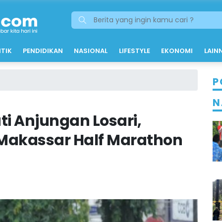
ITIK
PENDIDIKAN
NASIONAL
LIFESTYLE
EKONOMI
LAIN
P
N
i Anjungan Losari,
 Makassar Half Marathon