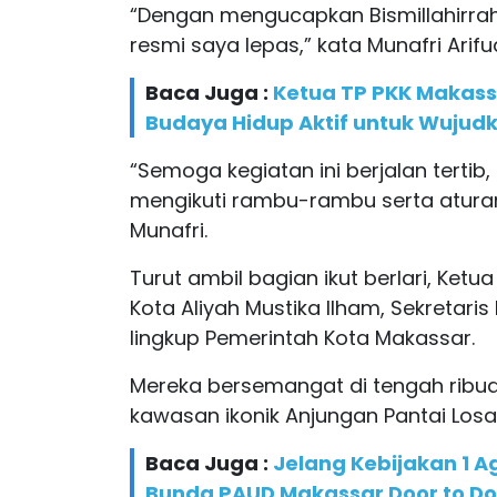
“Dengan mengucapkan Bismillahirra
resmi saya lepas,” kata Munafri Ari
Baca Juga :
Ketua TP PKK Makass
Budaya Hidup Aktif untuk Wujud
“Semoga kegiatan ini berjalan tertib
mengikuti rambu-rambu serta aturan
Munafri.
Turut ambil bagian ikut berlari, Ketu
Kota Aliyah Mustika Ilham, Sekretari
lingkup Pemerintah Kota Makassar.
Mereka bersemangat di tengah rib
kawasan ikonik Anjungan Pantai Losar
Baca Juga :
Jelang Kebijakan 1 A
Bunda PAUD Makassar Door to D