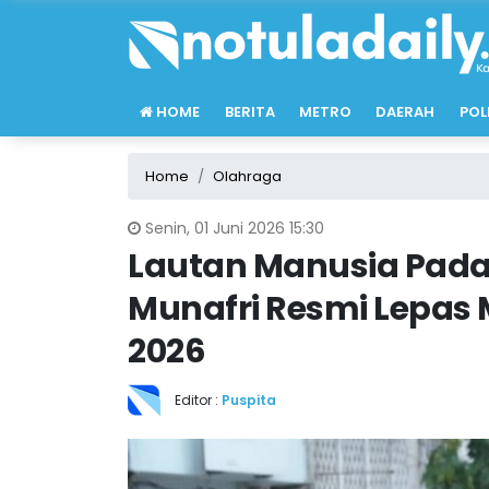
HOME
BERITA
METRO
DAERAH
POL
Home
Olahraga
Senin, 01 Juni 2026 15:30
Lautan Manusia Padat
Munafri Resmi Lepas
2026
Editor :
Puspita