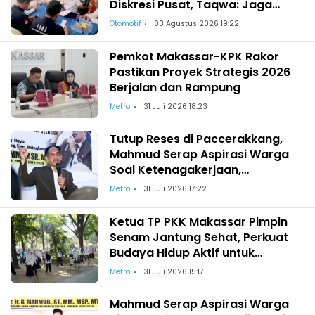
Diskresi Pusat, Taqwa: Jaga
Kekeluargaan-Kebersamaan
Otomotif
03 Agustus 2026 19:22
Pemkot Makassar-KPK Rakor
Pastikan Proyek Strategis 2026
Berjalan dan Rampung
Metro
31 Juli 2026 18:23
Tutup Reses di Paccerakkang,
Mahmud Serap Aspirasi Warga
Soal Ketenagakerjaan,
Pendidikan hingga Akses
Metro
31 Juli 2026 17:22
Kesehatan
Ketua TP PKK Makassar Pimpin
Senam Jantung Sehat, Perkuat
Budaya Hidup Aktif untuk
Wujudkan Keluarga Berdaya
Metro
31 Juli 2026 15:17
Mahmud Serap Aspirasi Warga