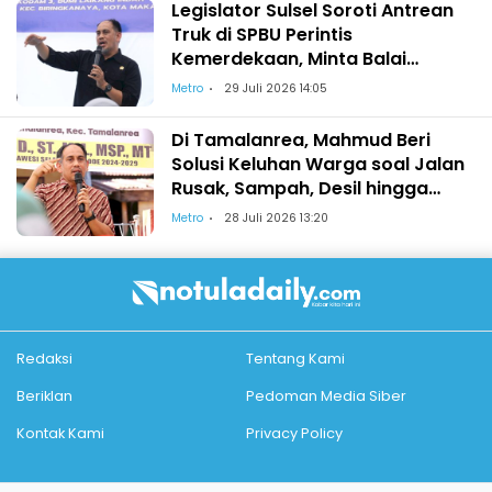
Legislator Sulsel Soroti Antrean
Truk di SPBU Perintis
Kemerdekaan, Minta Balai
Perhubungan Bertindak
Metro
29 Juli 2026 14:05
Di Tamalanrea, Mahmud Beri
Solusi Keluhan Warga soal Jalan
Rusak, Sampah, Desil hingga
Akses SMA Negeri
Metro
28 Juli 2026 13:20
Redaksi
Tentang Kami
Beriklan
Pedoman Media Siber
Kontak Kami
Privacy Policy