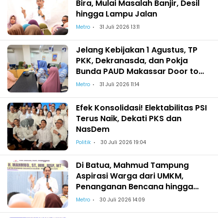
Bira, Mulai Masalah Banjir, Desil
hingga Lampu Jalan
Metro
31 Juli 2026 13:11
Jelang Kebijakan 1 Agustus, TP
PKK, Dekranasda, dan Pokja
Bunda PAUD Makassar Door to
Door Edukasi Pemilahan Sampah
Metro
31 Juli 2026 11:14
Efek Konsolidasi! Elektabilitas PSI
Terus Naik, Dekati PKS dan
NasDem
Politik
30 Juli 2026 19:04
Di Batua, Mahmud Tampung
Aspirasi Warga dari UMKM,
Penanganan Bencana hingga
Zonasi Sekolah
Metro
30 Juli 2026 14:09